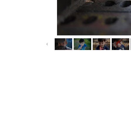
1
/
18